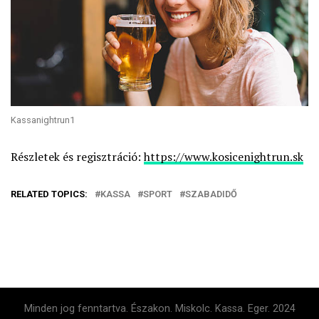
Kassanightrun1
Részletek és regisztráció:
https://www.kosicenightrun.sk
RELATED TOPICS:
KASSA
SPORT
SZABADIDŐ
Minden jog fenntartva. Északon. Miskolc. Kassa. Eger. 2024