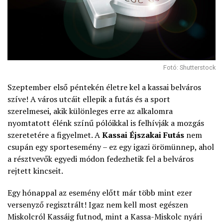
Fotó: Shutterstock
Szeptember első péntekén életre kel a kassai belváros
szíve! A város utcáit ellepik a futás és a sport
szerelmesei, akik különleges erre az alkalomra
nyomtatott élénk színű pólóikkal is felhívják a mozgás
szeretetére a figyelmet. A
Kassai Éjszakai Futás
nem
csupán egy sportesemény – ez egy igazi örömünnep, ahol
a résztvevők egyedi módon fedezhetik fel a belváros
rejtett kincseit.
Egy hónappal az esemény előtt már több mint ezer
versenyző regisztrált! Igaz nem kell most egészen
Miskolcról Kassáig futnod, mint a Kassa-Miskolc nyári