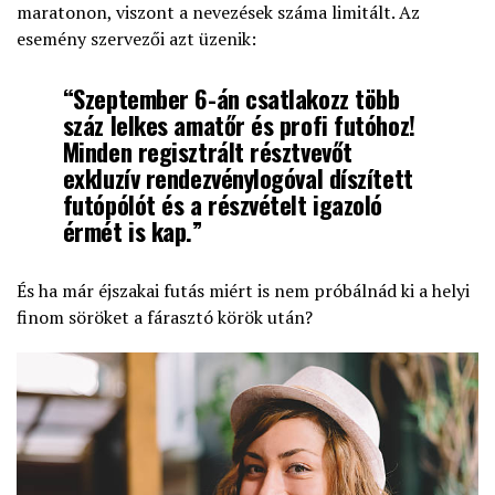
maratonon, viszont a nevezések száma limitált. Az
esemény szervezői azt üzenik:
“Szeptember 6-án csatlakozz több
száz lelkes amatőr és profi futóhoz!
Minden regisztrált résztvevőt
exkluzív rendezvénylogóval díszített
futópólót és a részvételt igazoló
érmét is kap.”
És ha már éjszakai futás miért is nem próbálnád ki a helyi
finom söröket a fárasztó körök után?