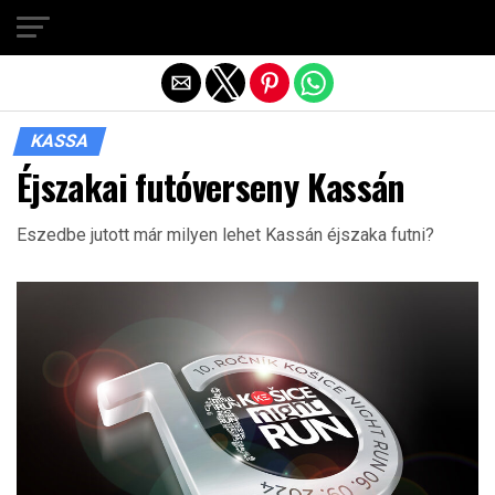
Exit mobile version
KASSA
Éjszakai futóverseny Kassán
Eszedbe jutott már milyen lehet Kassán éjszaka futni?