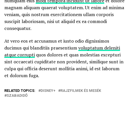
numquam eius
modi tempora incidunt ut labore
et dolore
magnam aliquam quaerat voluptatem. Ut enim ad minima
veniam, quis nostrum exercitationem ullam corporis
suscipit laboriosam, nisi ut aliquid ex ea commodi
consequatur.
At vero eos et accusamus et iusto odio dignissimos
ducimus qui blanditiis praesentium
voluptatum deleniti
atque corrupti
quos dolores et quas molestias excepturi
sint occaecati cupiditate non provident, similique sunt in
culpa qui officia deserunt mollitia animi, id est laborum
et dolorum fuga.
RELATED TOPICS:
DISNEY+
RAJZFILMEK ÉS MESÉK
SZABADIDŐ