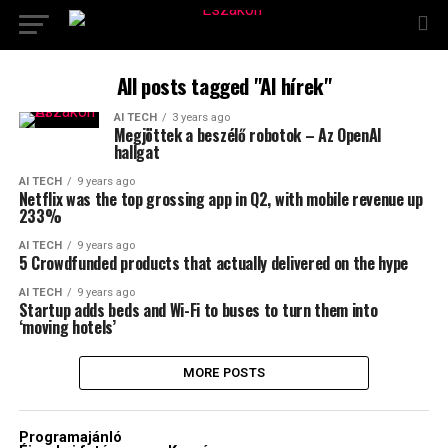
All posts tagged "AI hírek"
AI TECH
3 years ago
Megjöttek a beszélő robotok – Az OpenAI
hallgat
AI TECH
9 years ago
Netflix was the top grossing app in Q2, with mobile revenue up
233%
AI TECH
9 years ago
5 Crowdfunded products that actually delivered on the hype
AI TECH
9 years ago
Startup adds beds and Wi-Fi to buses to turn them into
‘moving hotels’
MORE POSTS
Programajánló