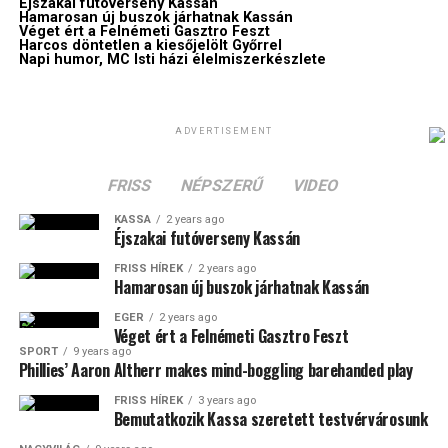
Éjszakai futóverseny Kassán
Hamarosan új buszok járhatnak Kassán
Véget ért a Felnémeti Gasztro Feszt
Harcos döntetlen a kiesőjelölt Győrrel
Napi humor, MC Isti házi élelmiszerkészlete
ADVERTISEMENT
FRISS
NÉPSZERŰ
VIDEO
KASSA
2 years ago
Éjszakai futóverseny Kassán
FRISS HÍREK
2 years ago
Hamarosan új buszok járhatnak Kassán
EGER
2 years ago
Véget ért a Felnémeti Gasztro Feszt
SPORT
9 years ago
Phillies’ Aaron Altherr makes mind-boggling barehanded play
FRISS HÍREK
3 years ago
Bemutatkozik Kassa szeretett testvérvárosunk