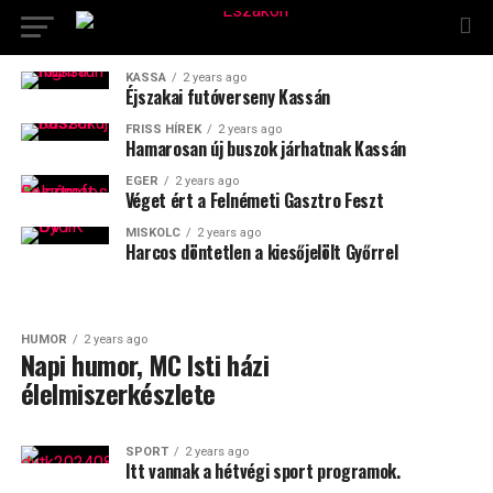
KASSA
2 years ago
Éjszakai futóverseny Kassán
FRISS HÍREK
2 years ago
Hamarosan új buszok járhatnak Kassán
EGER
2 years ago
Véget ért a Felnémeti Gasztro Feszt
MISKOLC
2 years ago
Harcos döntetlen a kiesőjelölt Győrrel
HUMOR
2 years ago
Napi humor, MC Isti házi
élelmiszerkészlete
SPORT
2 years ago
Itt vannak a hétvégi sport programok.