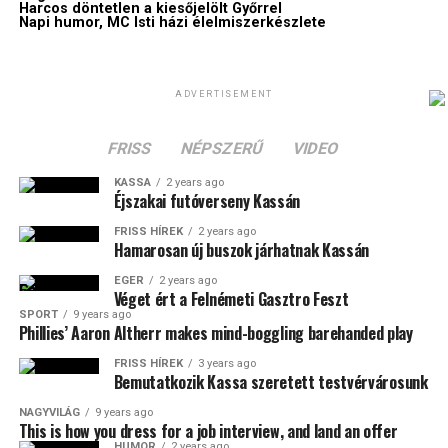
Harcos döntetlen a kiesőjelölt Győrrel
Napi humor, MC Isti házi élelmiszerkészlete
ADVERTISEMENT
FRISS
NÉPSZERŰ
VIDEO
KASSA
2 years ago
Éjszakai futóverseny Kassán
FRISS HÍREK
2 years ago
Hamarosan új buszok járhatnak Kassán
EGER
2 years ago
Véget ért a Felnémeti Gasztro Feszt
SPORT
9 years ago
Phillies’ Aaron Altherr makes mind-boggling barehanded play
FRISS HÍREK
3 years ago
Bemutatkozik Kassa szeretett testvérvárosunk
NAGYVILÁG
9 years ago
This is how you dress for a job interview, and land an offer
HUMOR
2 years ago