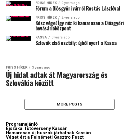
FRISS HÍREK
2 years ago
Fórum a Diósgyőri várról Rostás Lászlóval
FRISS HÍREK
2 years ago
Kész vége! Így néz ki hamarosan a Diósgyőri
bevásárlóközpont
KASSA
3 years ago
Szlovák első osztály: újból nyert a Kassa
FRISS HÍREK
3 years ago
Új hidat adtak át Magyarország és
Szlovákia között
MORE POSTS
Programajánló
Éjszakai futóverseny Kassán
Hamarosan új buszok járhatnak Kassán
Véget ért a Felnémeti Gasztro Feszt