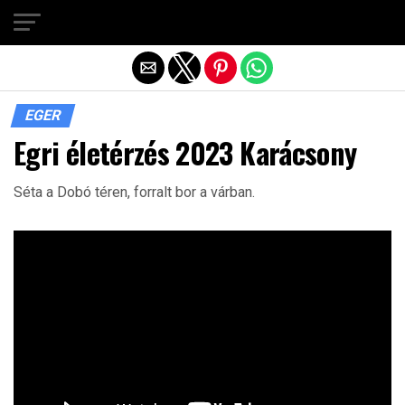
Exit mobile version
EGER
Egri életérzés 2023 Karácsony
Séta a Dobó téren, forralt bor a várban.