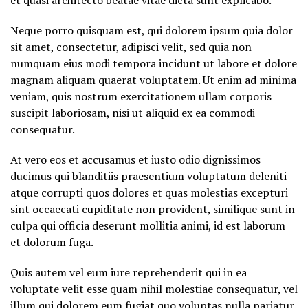
et quasi architecto beatae vitae dicta sunt explicabo.
Neque porro quisquam est, qui dolorem ipsum quia dolor
sit amet, consectetur, adipisci velit, sed quia non
numquam eius modi tempora incidunt ut labore et dolore
magnam aliquam quaerat voluptatem. Ut enim ad minima
veniam, quis nostrum exercitationem ullam corporis
suscipit laboriosam, nisi ut aliquid ex ea commodi
consequatur.
At vero eos et accusamus et iusto odio dignissimos
ducimus qui blanditiis praesentium voluptatum deleniti
atque corrupti quos dolores et quas molestias excepturi
sint occaecati cupiditate non provident, similique sunt in
culpa qui officia deserunt mollitia animi, id est laborum
et dolorum fuga.
Quis autem vel eum iure reprehenderit qui in ea
voluptate velit esse quam nihil molestiae consequatur, vel
illum qui dolorem eum fugiat quo voluptas nulla pariatur.